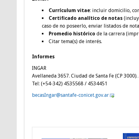
Currículum vitae
: incluir domicilio, co
Certificado analítico de notas
(incluy
caso de no poseerlo, enviar listados de not
Promedio histórico
de la carrera (impr
Citar tema(s) de interés.
Informes
INGAR
Avellaneda 3657. Ciudad de Santa Fe (CP 3000).
Tel: (+54-342) 4535568 / 4534451
ceb
gnIsa
as@ra
efatn
inoc-
g.tec
ra.vo