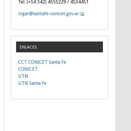
Tel: (+54 342) 4555229 / 4534451
gni
as@ra
efatn
inoc-
g.tec
ra.vo
ENLACES
CCT CONICET Santa Fe
CONICET
UTN
UTN Santa Fe