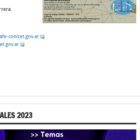
rrera.
atn
inoc-
g.tec
ra.vo
.tec
ra.vo
ALES 2023