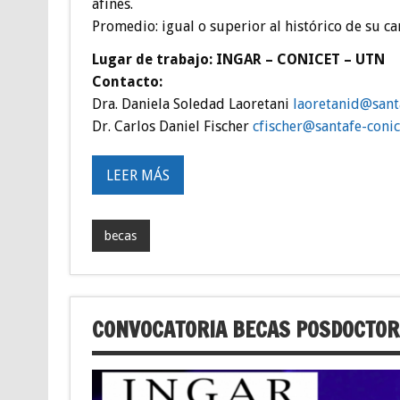
afines.
Promedio: igual o superior al histórico de su ca
Lugar de trabajo: INGAR – CONICET – UTN
Contacto:
Dra. Daniela Soledad Laoretani
oal
nater
as@di
ef
Dr. Carlos Daniel Fischer
c
hcsif
as@re
efatn
inoc-
g
LEER MÁS
becas
CONVOCATORIA BECAS POSDOCTOR