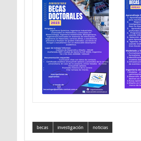
becas
investigación
noticias