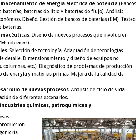
lmacenamiento de energía eléctrica de potencia
(Bancos
e baterías, baterías de litio y baterías de flujo). Análisis
conómico. Diseño. Gestión de bancos de baterías (BM). Testeo
e baterías.
armacéuticas
. Diseño de nuevos procesos que involucren
ón/Membranas).
les
. Selección de tecnología. Adaptación de tecnologías
y de detalle. Dimensionamiento y diseño de equipos no
s, columnas, etc.). Diagnóstico de problemas de producción
 de energía y materias primas. Mejora de la calidad de
desarrollo de nuevos procesos
. Análisis de ciclo de vida
ción de diferentes escenarios.
 industrias químicas, petroquímicas y
cesos
 producción
geniería