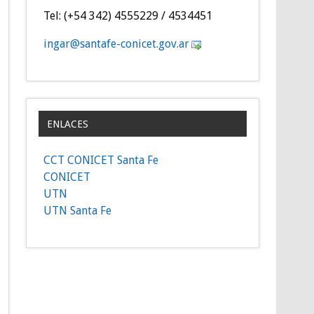
Tel: (+54 342) 4555229 / 4534451
gni
as@ra
efatn
inoc-
g.tec
ra.vo
ENLACES
CCT CONICET Santa Fe
CONICET
UTN
UTN Santa Fe