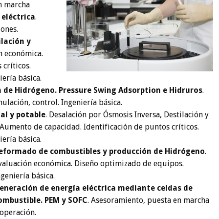
en marcha
eléctrica
.
iones.
lación y
ón económica.
críticos.
iería básica.
 de Hidrógeno. Pressure Swing Adsorption e Hidruros
.
lación, control. Ingeniería básica.
al y potable
. Desalación por Ósmosis Inversa, Destilación y
 Aumento de capacidad. Identificación de puntos críticos.
iería básica.
eformado de combustibles y producción de Hidrógeno
.
valuación económica. Diseño optimizado de equipos.
ngeniería básica.
eneración de energía eléctrica mediante celdas de
ombustible. PEM y SOFC
. Asesoramiento, puesta en marcha
 operación.