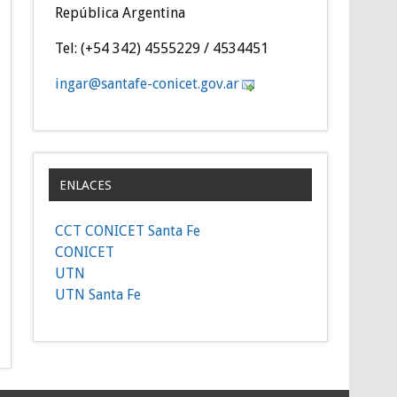
República Argentina
Tel: (+54 342) 4555229 / 4534451
gni
as@ra
efatn
inoc-
g.tec
ra.vo
ENLACES
CCT CONICET Santa Fe
CONICET
UTN
UTN Santa Fe