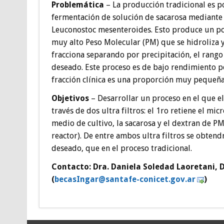
Problemática
– La producción tradicional es p
fermentación de solución de sacarosa mediante
Leuconostoc mesenteroides. Esto produce un po
muy alto Peso Molecular (PM) que se hidroliza 
fracciona separando por precipitación, el rang
deseado. Este proceso es de bajo rendimiento p
fracción clínica es una proporción muy pequeña 
Objetivos
– Desarrollar un proceso en el que el
través de dos ultra filtros: el 1ro retiene el m
medio de cultivo, la sacarosa y el dextran de P
reactor). De entre ambos ultra filtros se obte
deseado, que en el proceso tradicional.
Contacto: Dra. Daniela Soledad Laoretani, D
(
ceb
gnIsa
as@ra
efatn
inoc-
g.tec
ra.vo
)