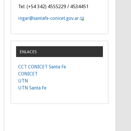
Tel: (+54 342) 4555229 / 4534451
gni
as@ra
efatn
inoc-
g.tec
ra.vo
ENLACES
CCT CONICET Santa Fe
CONICET
UTN
UTN Santa Fe