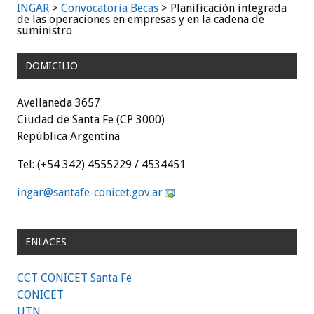
INGAR
>
Convocatoria Becas
>
Planificación integrada
de las operaciones en empresas y en la cadena de
suministro
DOMICILIO
Avellaneda 3657
Ciudad de Santa Fe (CP 3000)
República Argentina
Tel: (+54 342) 4555229 / 4534451
gni
as@ra
efatn
inoc-
g.tec
ra.vo
ENLACES
CCT CONICET Santa Fe
CONICET
UTN